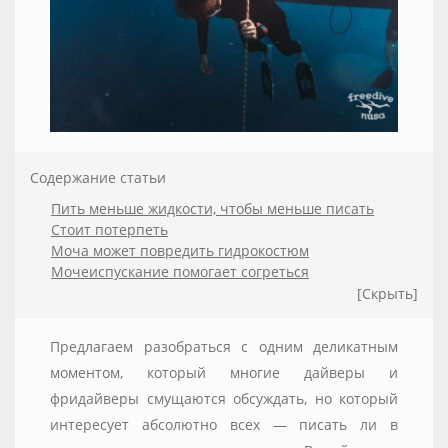
Содержание статьи
Пить меньше жидкости, чтобы меньше писать
Стоит потерпеть
Моча может повредить гидрокостюм
Мочеиспускание помогает согреться
[Скрыть]
Предлагаем разобраться с одним деликатным
моментом, который многие дайверы и
фридайверы смущаются обсуждать, но который
интересует абсолютно всех — писать ли в