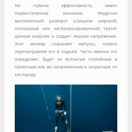
На глубине эффективность имеет
первостепенное значение. Неудачно
выполненный разворот (слишком широкий,
поспешный или несбалансированный) тратит
ценную энергию и создает лишнее напряжение.
Этот маневр сохраняет импульс, плавно
перенаправляя его в подъем. Часто именно это
определяет, будет ли всплытие спокойным и
приятным или же напряженным и затратным по
кислороду.