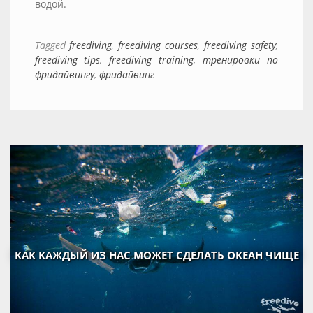
водой.
Tagged
freediving
,
freediving courses
,
freediving safety
,
freediving tips
,
freediving training
,
тренировки по
фридайвингу
,
фридайвинг
КАК КАЖДЫЙ ИЗ НАС МОЖЕТ СДЕЛАТЬ ОКЕАН ЧИЩЕ