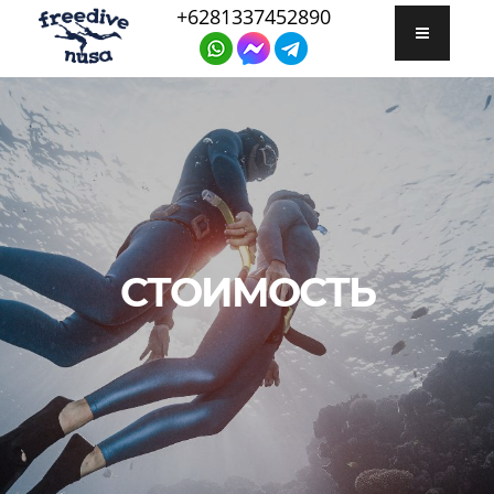
+6281337452890
СТОИМОСТЬ