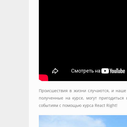
Происшествия в жизни случаются, и наше
полученные на курсе, могут пригодиться
событиям с помощью курса React Right!