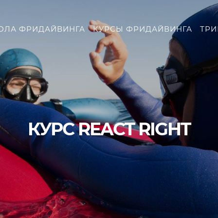
ОЛА ФРИДАЙВИНГА
КУРСЫ ФРИДАЙВИНГА
ТР
КУРС REACT RIGHT