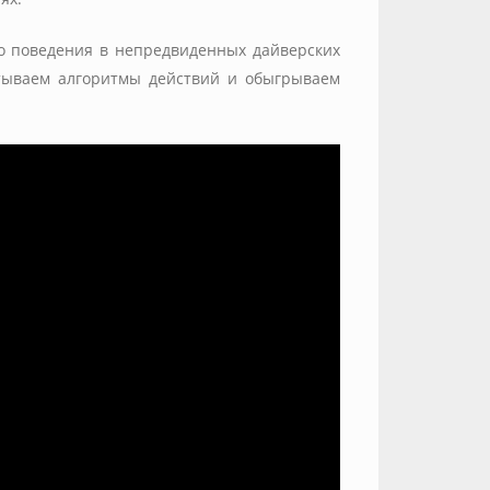
о поведения в непредвиденных дайверских
атываем алгоритмы действий и обыгрываем