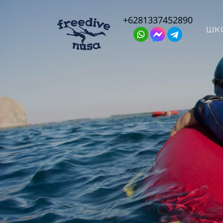
+6281337452890
ШК