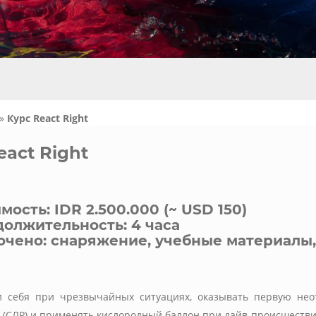
»
Курс React Right
act Right
мость: IDR 2.500.000 (~ USD 150)
олжительность: 4 часа
чено: снаряжение, учебные материалы
и себя при чрезвычайных ситуациях, оказывать первую не
(СЛР) и применять кислородный баллон при дайв-происшестви