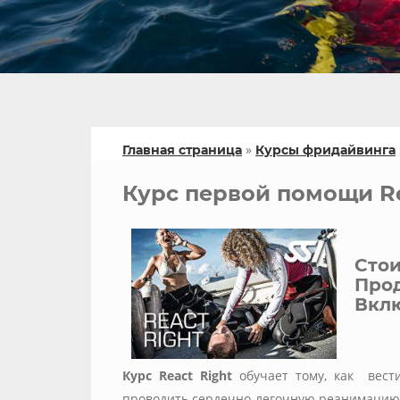
»
Главная страница
Курсы фридайвинга
Курс первой помощи Re
Стои
Прод
Вклю
Курс React Right
обучает тому, как вест
проводить сердечно-легочную реанимацию 