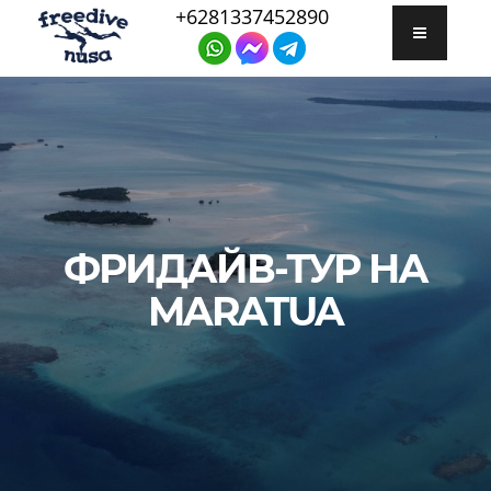
+6281337452890
ФРИДАЙВ-ТУР НА
MARATUA