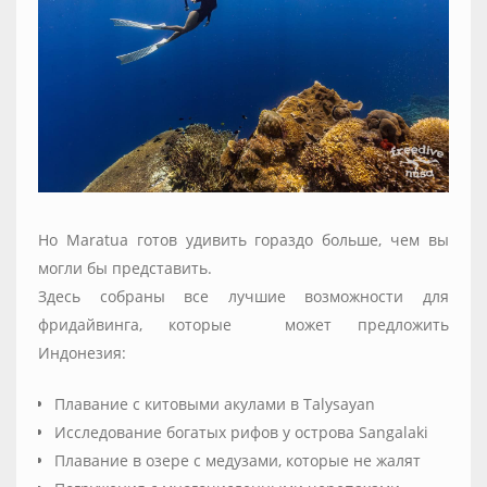
Но Maratua готов удивить гораздо больше, чем вы
могли бы представить.
Здесь собраны все лучшие возможности для
фридайвинга, которые может предложить
Индонезия:
Плавание с китовыми акулами в Talysayan
Исследование богатых рифов у острова Sangalaki
Плавание в озере с медузами, которые не жалят