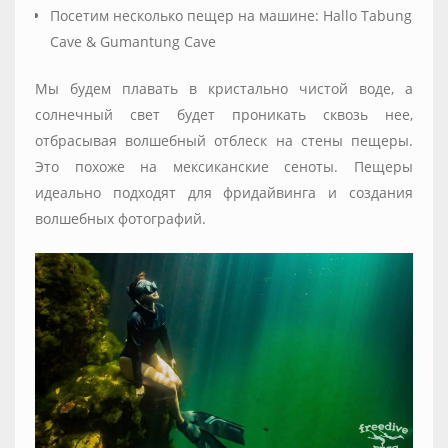
Посетим несколько пещер на машине: Hallo Tabung
Cave & Gumantung Cave
Мы будем плавать в кристально чистой воде, а
солнечный свет будет проникать сквозь нее,
отбрасывая волшебный отблеск на стены пещеры.
Это похоже на мексиканские сеноты. Пещеры
идеально подходят для фридайвинга и создания
волшебных фотографий.