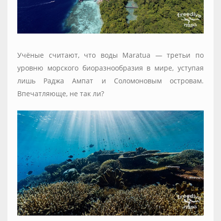
Учёные считают, что воды Maratua — третьи по
уровню морского биоразнообразия в мире, уступая
лишь Раджа Ампат и Соломоновым островам.
Впечатляюще, не так ли?