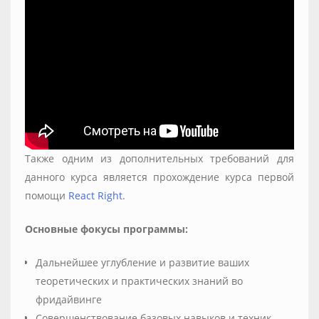
Также одним из дополнительных требований для
данного курса является прохождение курса первой
помощи
React Right
.
Основные фокусы программы:
Дальнейшее углубление и развитие ваших
теоретических и практических знаний во
фридайвинге
Совершенствование базовых навыков и техник,