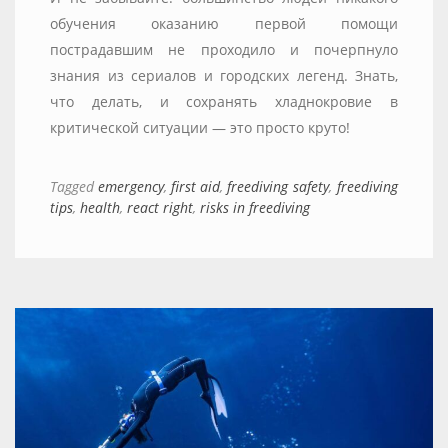
обучения оказанию первой помощи
пострадавшим не проходило и почерпнуло
знания из сериалов и городских легенд. Знать,
что делать, и сохранять хладнокровие в
критической ситуации — это просто круто!
Tagged
emergency
,
first aid
,
freediving safety
,
freediving
tips
,
health
,
react right
,
risks in freediving