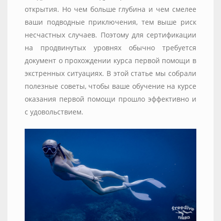
открытия. Но чем больше глубина и чем смелее
ваши подводные приключения, тем выше риск
несчастных случаев. Поэтому для сертификации
на продвинутых уровнях обычно требуется
документ о прохождении курса первой помощи в
экстренных ситуациях. В этой статье мы собрали
полезные советы, чтобы ваше обучение на курсе
оказания первой помощи прошло эффективно и
с удовольствием.