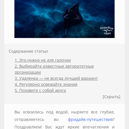
Содержание статьи
1. Это нужно не для галочки
2. Выбирайте известные авторитетные
организации
3. Удаленка — не всегда лучший вариант
4. Регулярно освежайте знания
5. Позовите с собой друга
[Скрыть]
Вы освоились под водой, ныряете все глубже,
отправляетесь во
фридайв-путешествия
?
Поздравляем! Вас ждут яркие впечатления и