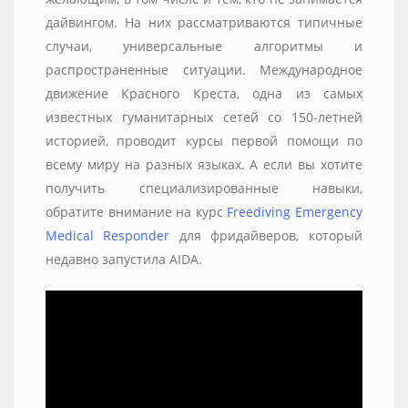
дайвингом. На них рассматриваются типичные
случаи, универсальные алгоритмы и
распространенные ситуации. Международное
движение Красного Креста, одна из самых
известных гуманитарных сетей со 150-летней
историей, проводит курсы первой помощи по
всему миру на разных языках. А если вы хотите
получить специализированные навыки,
обратите внимание на курс
Freediving Emergency
Medical Responder
для фридайверов, который
недавно запустила AIDA.