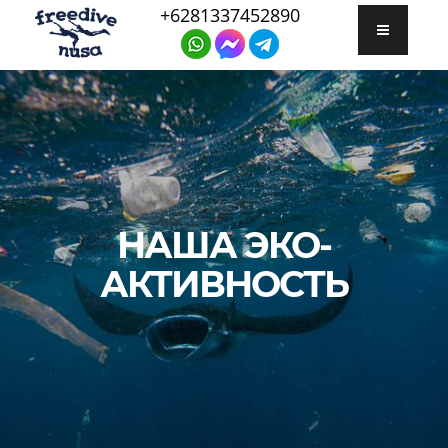
+6281337452890
НАША ЭКО-
АКТИВНОСТЬ